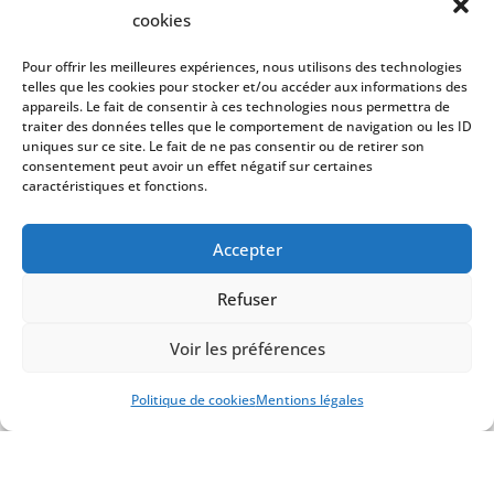
cookies
Contactez-Nous
Pour offrir les meilleures expériences, nous utilisons des technologies
telles que les cookies pour stocker et/ou accéder aux informations des
appareils. Le fait de consentir à ces technologies nous permettra de
traiter des données telles que le comportement de navigation ou les ID
uniques sur ce site. Le fait de ne pas consentir ou de retirer son
consentement peut avoir un effet négatif sur certaines
caractéristiques et fonctions.
Contactez-Nous
Nous sommes toujours prêts à
Accepter
vous aider.
Refuser
La satisfaction de nos clients est notre priorité
absolue, c'est pourquoi nous mettons tout en
Voir les préférences
oeuvre pour fournir des services de qualité
Politique de cookies
Mentions légales
supérieure

294 Boulevard de la Paix
64000
Pau