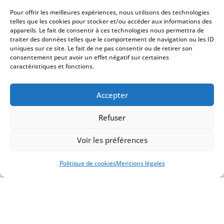
Pour offrir les meilleures expériences, nous utilisons des technologies
telles que les cookies pour stocker et/ou accéder aux informations des
appareils. Le fait de consentir à ces technologies nous permettra de
traiter des données telles que le comportement de navigation ou les ID
uniques sur ce site. Le fait de ne pas consentir ou de retirer son
consentement peut avoir un effet négatif sur certaines
Contactez-Nous
caractéristiques et fonctions.
Nous sommes toujours prêts à
Accepter
vous aider.
Refuser
La satisfaction de nos clients est notre priorité
absolue, c'est pourquoi nous mettons tout en
Voir les préférences
oeuvre pour fournir des services de qualité
supérieure
Politique de cookies
Mentions légales

294 Boulevard de la Paix
64000
Pau